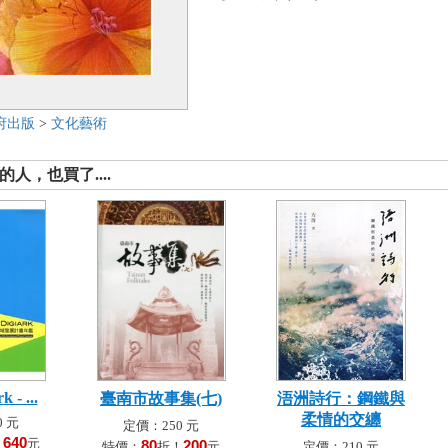
府出版
>
文化藝術
人，也買了....
 - ...
臺南市故事集(七)
浯洲詩行：鋼鐵與
柔情的交纏
 元
定價：250 元
640
！
元
80
200
特價：
折！
元
定價：210 元