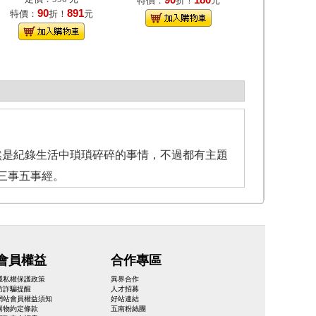
90
180
特價：
折！
元
90
891
特價：
折！
元
然是紀錄生活中瑣瑣碎碎的事情，不過都有主題
三事五事經。
會員權益
合作專區
隱私權保護政策
異界合作
防詐騙提醒
人才招募
網站會員權益須知
好站連結
購物約定條款
五南粉絲團