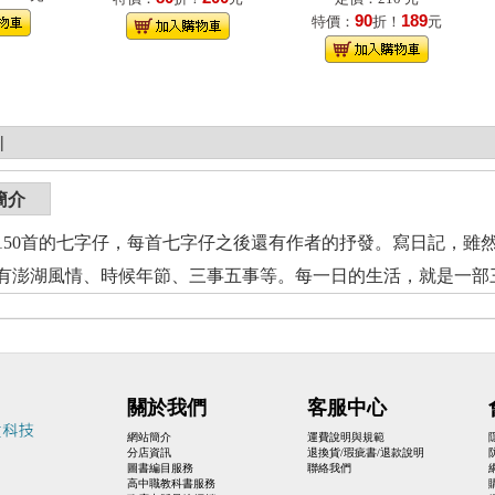
90
189
特價：
折！
元
|
簡介
150首的七字仔，每首七字仔之後還有作者的抒發。寫日記，雖
有澎湖風情、時候年節、三事五事等。每一日的生活，就是一部
關於我們
客服中心
網站簡介
運費說明與規範
分店資訊
退換貨/瑕疵書/退款說明
圖書編目服務
聯絡我們
高中職教科書服務