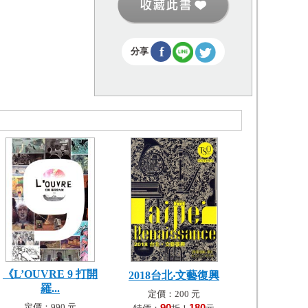
f
分享
《L’OUVRE 9 打開
2018台北‧文藝復興
羅...
定價：200 元
定價：990 元