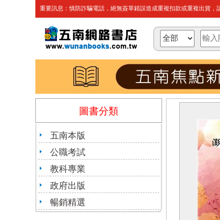
重要訊息：慎防詐騙電話，絕無簽單錯誤造成重複扣款或重複出貨，請
圖書分類
五南本版
公職考試
教科專業
政府出版
暢銷精選