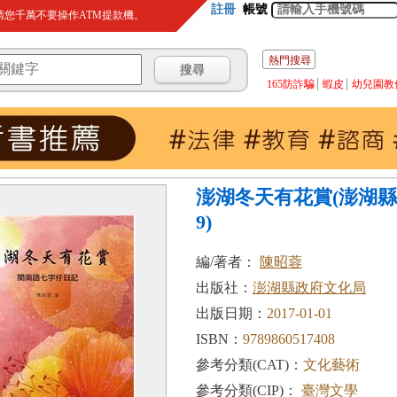
註冊
帳號
您千萬不要操作ATM提款機。
熱門搜尋
165防詐騙
蝦皮
幼兒園教
澎湖冬天有花賞(澎湖縣
9)
編/著者：
陳昭蓉
出版社：
澎湖縣政府文化局
出版日期：
2017-01-01
ISBN：
9789860517408
參考分類(CAT)：
文化藝術
參考分類(CIP)：
臺灣文學