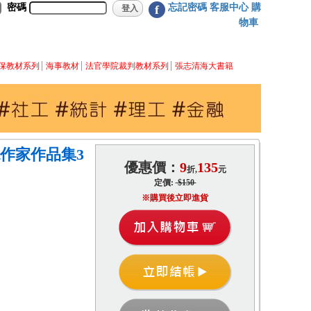
密碼
忘記密碼
客服中心
購
f
物車
保教材系列
海事教材
法官學院裁判教材系列
張志清海大書籍
作家作品集3
優惠價：
9
135
折,
元
定價:
$150
※購買後立即進貨