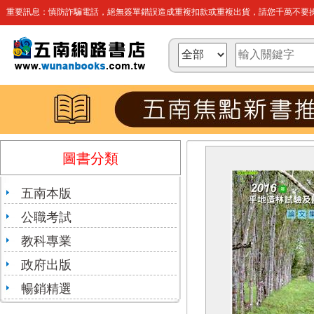
重要訊息：慎防詐騙電話，絕無簽單錯誤造成重複扣款或重複出貨，請您千萬不要操
圖書分類
五南本版
公職考試
教科專業
政府出版
暢銷精選