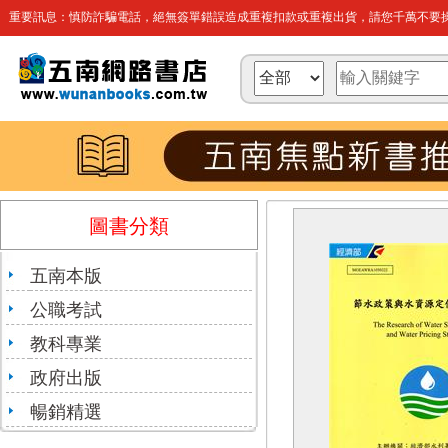
重要訊息：慎防詐騙電話，絕無簽單錯誤造成重複扣款或重複出貨，請您千萬不要操
圖書分類
五南本版
公職考試
教科專業
政府出版
暢銷精選