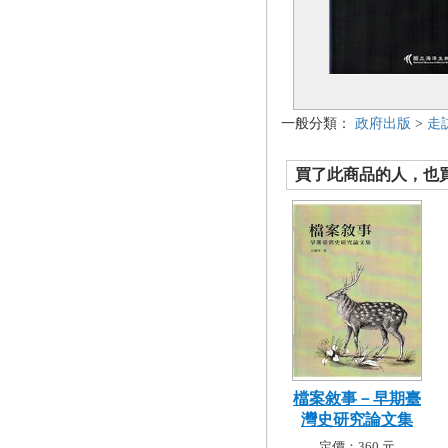
一般分類：
政府出版
>
走
買了此商品的人，也買了.
檔案敘事－早期臺
灣史研究論文集
定價：360 元