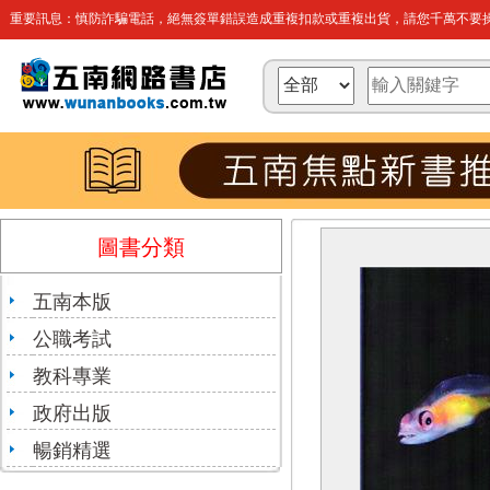
重要訊息：慎防詐騙電話，絕無簽單錯誤造成重複扣款或重複出貨，請您千萬不要操
圖書分類
五南本版
公職考試
教科專業
政府出版
暢銷精選