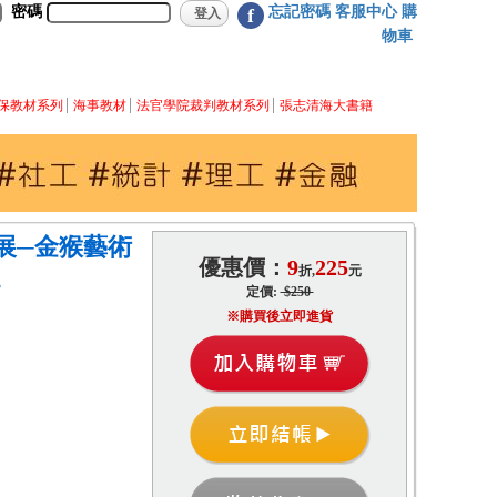
密碼
忘記密碼
客服中心
購
f
物車
保教材系列
海事教材
法官學院裁判教材系列
張志清海大書籍
風展─金猴藝術
優惠價：
9
225
折,
元
.
定價:
$250
※購買後立即進貨