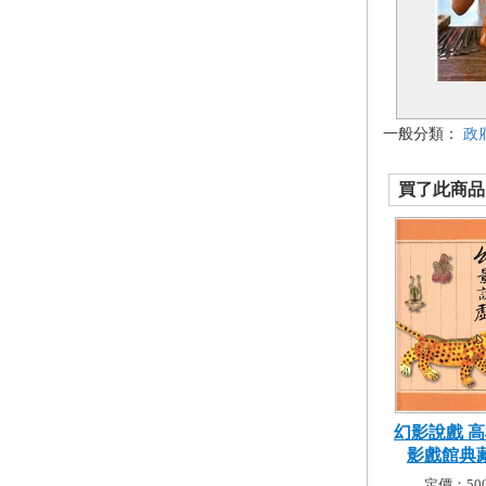
一般分類：
政
買了此商品的
幻影說戲 
影戲館典藏精
定價：500