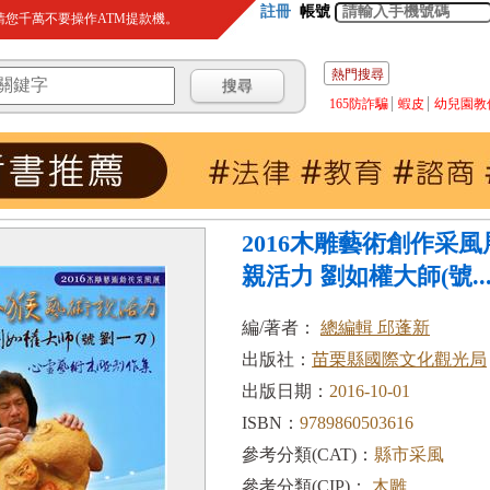
註冊
帳號
您千萬不要操作ATM提款機。
熱門搜尋
165防詐騙
蝦皮
幼兒園教
2016木雕藝術創作采
親活力 劉如權大師(號..
編/著者：
總編輯 邱蓬新
出版社：
苗栗縣國際文化觀光局
出版日期：
2016-10-01
ISBN：
9789860503616
參考分類(CAT)：
縣市采風
參考分類(CIP)：
木雕