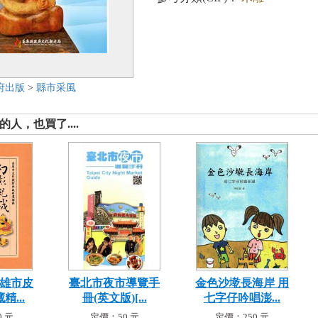
府出版
>
縣市采風
人，也買了....
高雄市皮
臺北市夜市導覽手
金色沙墘長海岸 用
...
冊(英文版)[...
七字仔吟唱澎...
 元
定價：50 元
定價：250 元