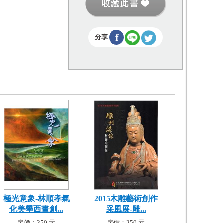
f
分享
極光意象-林順孝氣
2015木雕藝術創作
化美學西畫創...
采風展-雕...
定價：350 元
定價：250 元