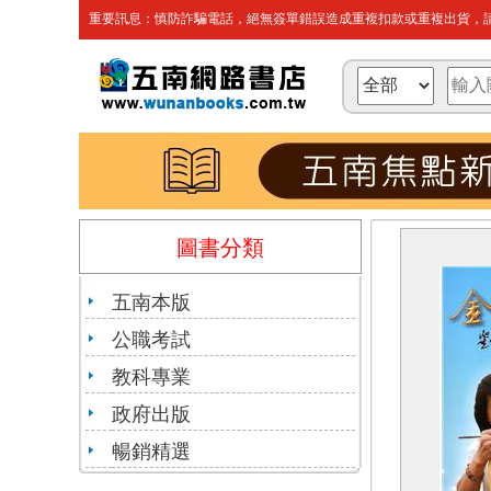
重要訊息：慎防詐騙電話，絕無簽單錯誤造成重複扣款或重複出貨，請
圖書分類
五南本版
公職考試
教科專業
政府出版
暢銷精選