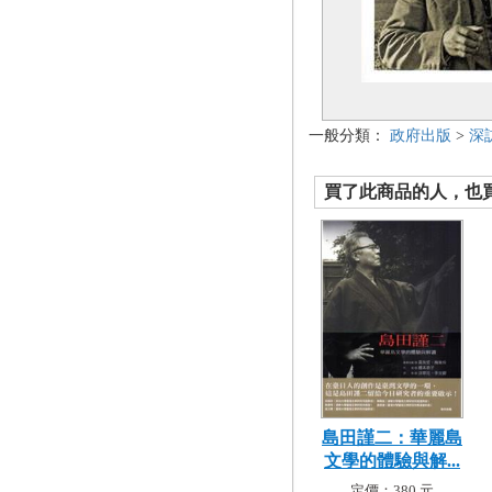
一般分類：
政府出版
>
深
買了此商品的人，也買了.
島田謹二：華麗島
文學的體驗與解...
定價：380 元