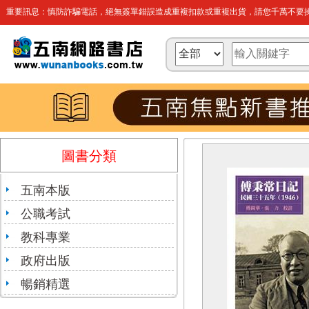
重要訊息：慎防詐騙電話，絕無簽單錯誤造成重複扣款或重複出貨，請您千萬不要操
圖書分類
五南本版
公職考試
教科專業
政府出版
暢銷精選