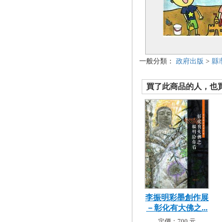
一般分類：
政府出版
>
縣
買了此商品的人，也買了.
李振明彩墨創作展
－彰化有大佛之...
定價：700 元