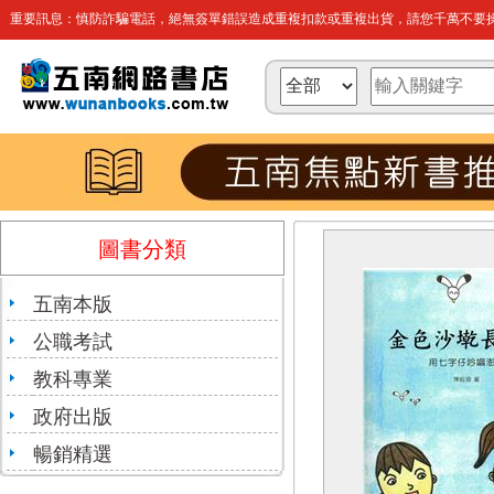
重要訊息：慎防詐騙電話，絕無簽單錯誤造成重複扣款或重複出貨，請您千萬不要操
圖書分類
五南本版
公職考試
教科專業
政府出版
暢銷精選