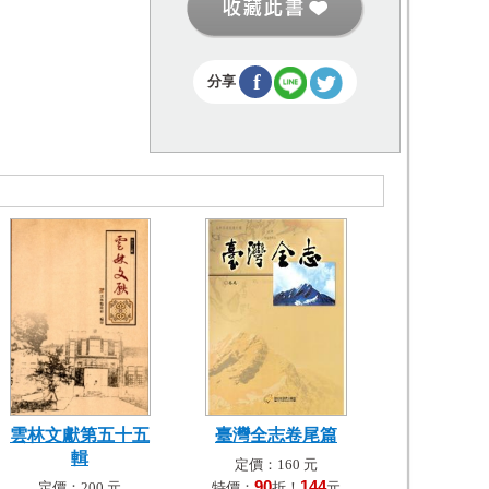
f
分享
雲林文獻第五十五
臺灣全志卷尾篇
輯
定價：160 元
90
144
定價：200 元
特價：
折！
元