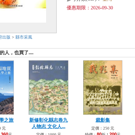
優惠期限：2026-09-30
府出版
>
縣市采風
人，也買了....
學之旅
新修彰化縣志卷九
裁影集
人物志 文化人...
 元
定價：250 元
360
80
200
！
元
定價：1000 元
特價：
折！
元