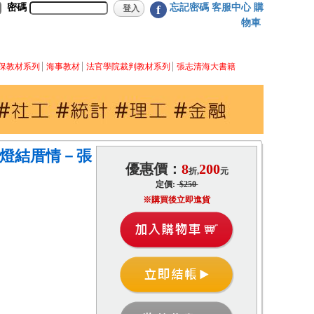
密碼
忘記密碼
客服中心
購
f
物車
保教材系列
海事教材
法官學院裁判教材系列
張志清海大書籍
張燈結厝情－張
優惠價：
8
200
折,
元
定價:
$250
※購買後立即進貨