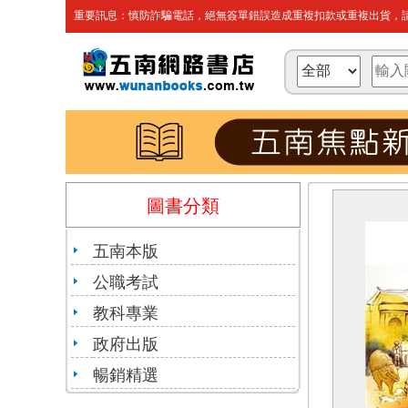
重要訊息：慎防詐騙電話，絕無簽單錯誤造成重複扣款或重複出貨，請
圖書分類
五南本版
公職考試
教科專業
政府出版
暢銷精選