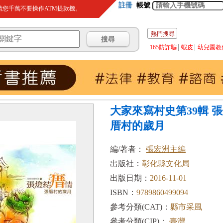
註冊
帳號
您千萬不要操作ATM提款機。
熱門搜尋
165防詐騙
蝦皮
幼兒園教
大家來寫村史第39輯 
厝村的歲月
編/著者：
張宏洲主編
出版社：
彰化縣文化局
出版日期：
2016-11-01
ISBN：
9789860499094
參考分類(CAT)：
縣市采風
參考分類(CIP)：
臺灣