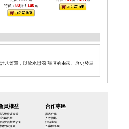
80
160
特價：
折！
元
計八篇章，以飲水思源-張厝的由來、歷史發展
會員權益
合作專區
隱私權保護政策
異界合作
防詐騙提醒
人才招募
網站會員權益須知
好站連結
購物約定條款
五南粉絲團