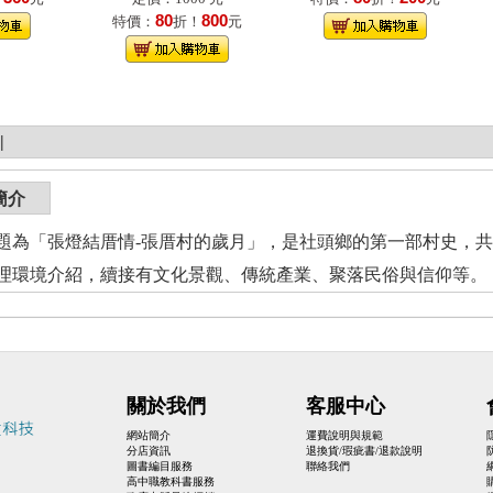
80
800
特價：
折！
元
|
簡介
題為「張燈結厝情-張厝村的歲月」，是社頭鄉的第一部村史，共
理環境介紹，續接有文化景觀、傳統產業、聚落民俗與信仰等。
關於我們
客服中心
網站簡介
運費說明與規範
分店資訊
退換貨/瑕疵書/退款說明
圖書編目服務
聯絡我們
高中職教科書服務