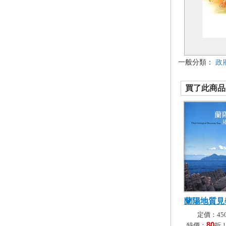
一般分類：
政
買了此商品的
蘭陽地質見
定價：450
80
特價：
折