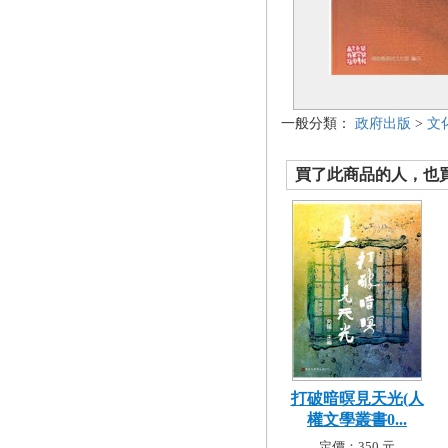
一般分類：
政府出版
>
文
買了此商品的人，也買了.
打破暗暝見天光(人
權文學叢書0...
定價：350 元