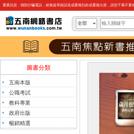
重要訊息：慎防詐騙電話，絕無簽單錯誤造成重複扣款或重複出貨，請您千萬不要操
圖書分類
五南本版
公職考試
教科專業
政府出版
暢銷精選