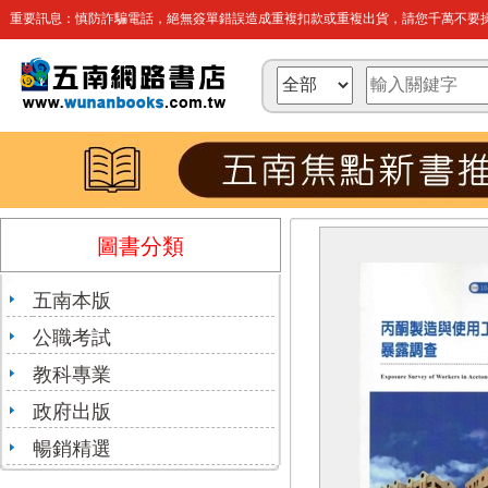
重要訊息：慎防詐騙電話，絕無簽單錯誤造成重複扣款或重複出貨，請您千萬不要操
圖書分類
五南本版
公職考試
教科專業
政府出版
暢銷精選