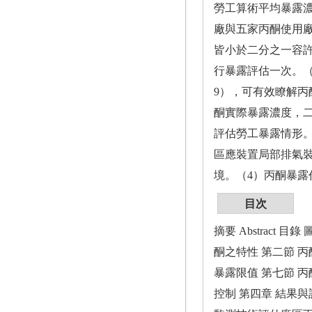
勞工算術平均暴露濃度
廠與五家丙酮使用廠之丙酮作
皆小於二分之一容許
行暴露評估一次。（3
9），可有效瞭解
酮實際暴露濃度，二者
評估勞工暴露情形。
區應裝置局部排氣
境。（4）丙酮暴
目次
摘要 Abstract
酮之特性 第二節 丙
暴露限值 第七節 丙
控制 第四章 結果