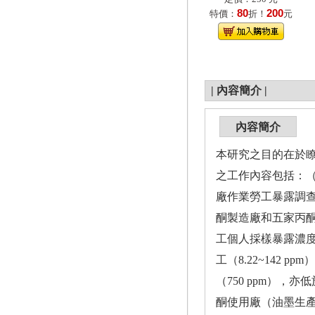
80
200
特價：
折！
元
|
內容簡介
|
內容簡介
本研究之目的在於
之工作內容包括：
廠作業勞工暴露調
酮製造廠和五家丙
工個人採樣暴露濃度
工（8.22~14
（750 ppm），亦低
酮使用廠（油墨生產廠