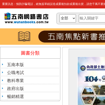
重要訊息：慎防詐騙電話，絕無簽單錯誤造成重複扣款或重複出貨，請您千萬不要操
圖書分類
五南本版
公職考試
教科專業
政府出版
暢銷精選