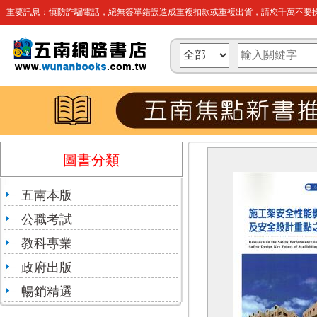
重要訊息：慎防詐騙電話，絕無簽單錯誤造成重複扣款或重複出貨，請您千萬不要操
圖書分類
五南本版
公職考試
教科專業
政府出版
暢銷精選