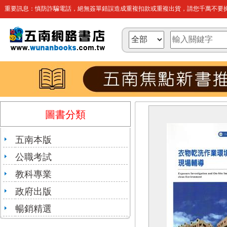
重要訊息：慎防詐騙電話，絕無簽單錯誤造成重複扣款或重複出貨，請您千萬不要操
圖書分類
五南本版
公職考試
教科專業
政府出版
暢銷精選