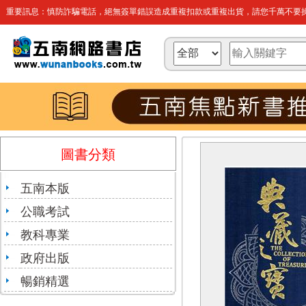
重要訊息：慎防詐騙電話，絕無簽單錯誤造成重複扣款或重複出貨，請您千萬不要操
圖書分類
五南本版
公職考試
教科專業
政府出版
暢銷精選