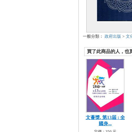
一般分類：
政府出版
>
文
買了此商品的人，也買了.
文薈獎. 第13屆 : 全
國身...
定價：350 元