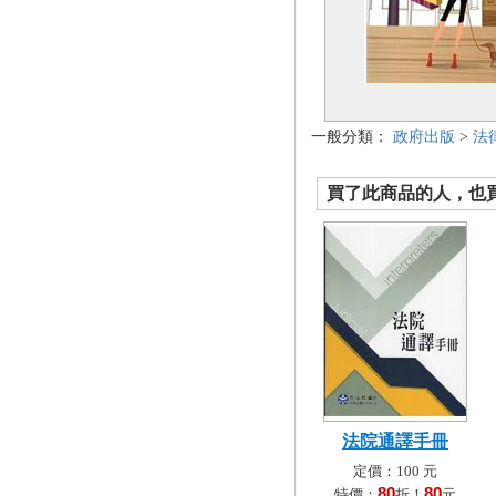
一般分類：
政府出版
>
法
買了此商品的人，也買了.
法院通譯手冊
定價：100 元
80
80
特價：
折！
元