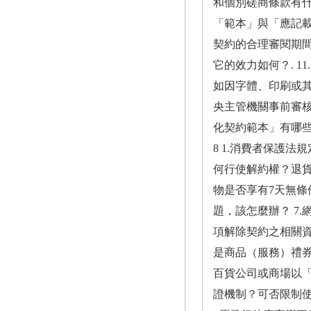
和個別磋商條款有什
「範本」與「應記載
契約的合理審閱期間
它的效力如何？. 
如因字體、印刷或其
央主管機關事前審核
化契約範本」有哪些
8 1.消費者保護
何行使解約權？退貨
物是否享有7天無條
題，該怎麼辦？ 7
項解除契約之相關資訊
是商品（服務）禮券
百貨公司或商場以「
證機制？可否限制使