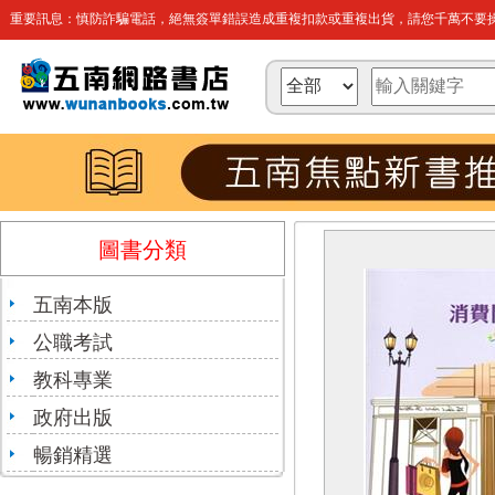
重要訊息：慎防詐騙電話，絕無簽單錯誤造成重複扣款或重複出貨，請您千萬不要操
圖書分類
五南本版
公職考試
教科專業
政府出版
暢銷精選