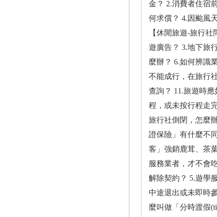
金？ 2.消費者住
何求償？ 4.因颱
【休閒旅遊-旅行社
遊廣告？ 3.地下
麼辦？ 6.如何辨
不能成行，在旅行社
查詢？ 11.旅遊時
程，或未按行程走完
旅行社倒閉，怎麼辦
證保險」有什麼不同
客」強銷鹿茸、茶葉或
服務業者，才不會吃
解除契約？ 5.遊
中途退出或未即時參加
麼叫做「分時渡假(t