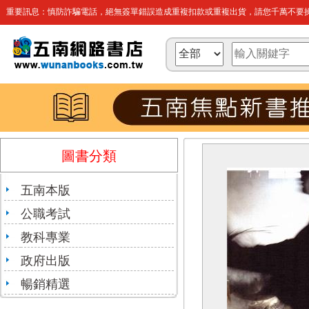
重要訊息：慎防詐騙電話，絕無簽單錯誤造成重複扣款或重複出貨，請您千萬不要操
圖書分類
五南本版
公職考試
教科專業
政府出版
暢銷精選