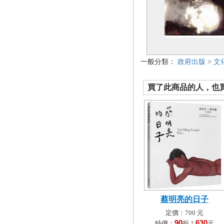
一般分類：
政府出版
>
文
買了此商品的人，也買了.
蔡明亮的日子
定價：700 元
90
630
特價：
折！
元