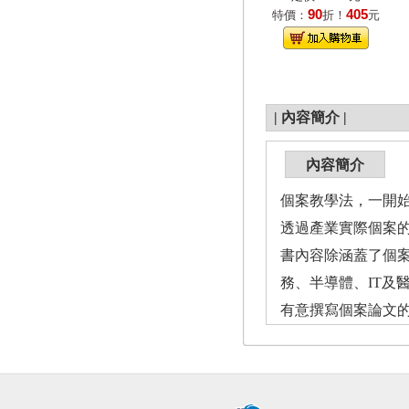
90
405
特價：
折！
元
|
內容簡介
|
內容簡介
個案教學法，一開始
透過產業實際個案
書內容除涵蓋了個
務、半導體、IT
有意撰寫個案論文