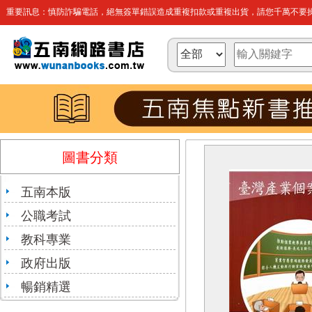
重要訊息：慎防詐騙電話，絕無簽單錯誤造成重複扣款或重複出貨，請您千萬不要操
圖書分類
五南本版
公職考試
教科專業
政府出版
暢銷精選