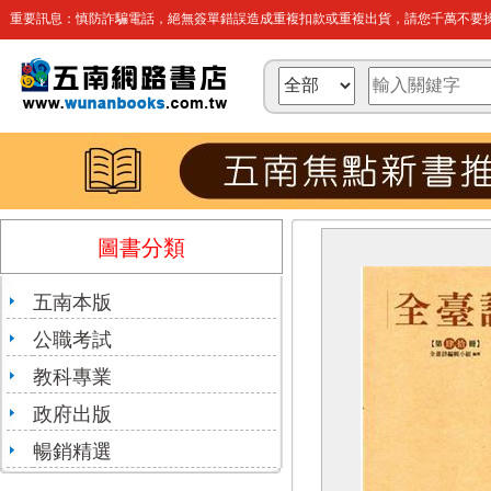
重要訊息：慎防詐騙電話，絕無簽單錯誤造成重複扣款或重複出貨，請您千萬不要操
圖書分類
五南本版
公職考試
教科專業
政府出版
暢銷精選