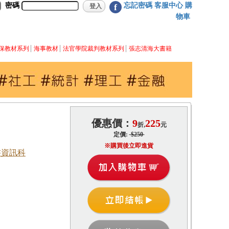
密碼
忘記密碼
客服中心
購
f
物車
保教材系列
海事教材
法官學院裁判教材系列
張志清海大書籍
優惠價：
9
225
折,
元
定價:
$250
※購買後立即進貨
書資訊科