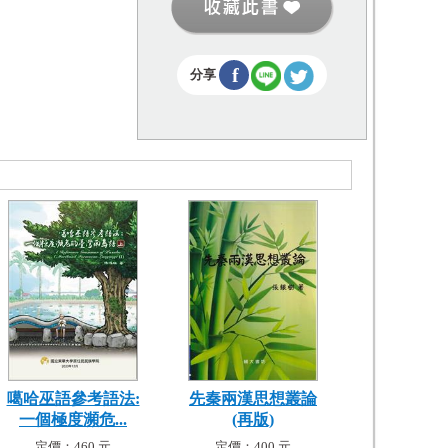
f
分享
噶哈巫語參考語法:
先秦兩漢思想叢論
一個極度瀕危...
(再版)
定價：460 元
定價：400 元