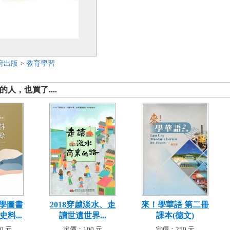
府出版
>
教育學習
人，也買了....
學圖書
2018穿越淡水、走
來！學華語 第二冊
料...
讀世遺世界...
課本(德文)
0 元
定價：100 元
定價：250 元