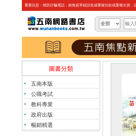
重要訊息：慎防詐騙電話，絕無簽單錯誤造成重複扣款或重複出貨，請
圖書分類
五南本版
公職考試
教科專業
政府出版
暢銷精選