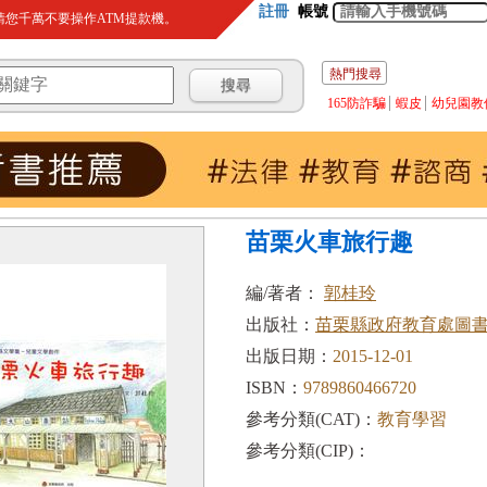
註冊
帳號
您千萬不要操作ATM提款機。
熱門搜尋
165防詐騙
蝦皮
幼兒園教
苗栗火車旅行趣
編/著者：
郭桂玲
出版社：
苗栗縣政府教育處圖
出版日期：
2015-12-01
ISBN：
9789860466720
參考分類(CAT)：
教育學習
參考分類(CIP)：