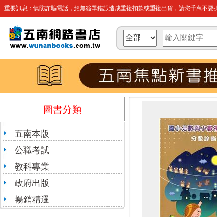
重要訊息：慎防詐騙電話，絕無簽單錯誤造成重複扣款或重複出貨，請您千萬不要操
圖書分類
五南本版
公職考試
教科專業
政府出版
暢銷精選