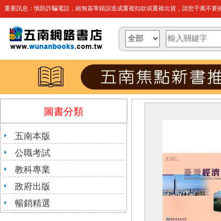
重要訊息：慎防詐騙電話，絕無簽單錯誤造成重複扣款或重複出貨，請您千萬不要操
圖書分類
五南本版
公職考試
教科專業
政府出版
暢銷精選