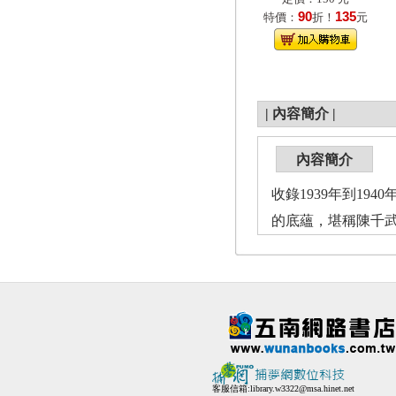
90
135
特價：
折！
元
|
內容簡介
|
內容簡介
收錄1939年到1
的底蘊，堪稱陳千
客服信箱:
library.w3322@msa.hinet.net