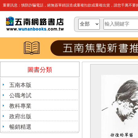
重要訊息：慎防詐騙電話，絕無簽單錯誤造成重複扣款或重複出貨，請您千萬不要操
圖書分類
五南本版
公職考試
教科專業
政府出版
暢銷精選