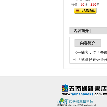
80
280
特價：
折！
元
|
內容簡介
|
內容簡介
《平埔客：從『去
性「落番仔賽做番
客服信箱:
library.w3322@msa.hinet.net