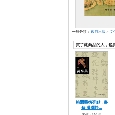
一般分類：
政府出版
>
文
買了此商品的人，也買了.
桃園藝術亮點 : 書
藝 瀟灑快...
定價：350 元