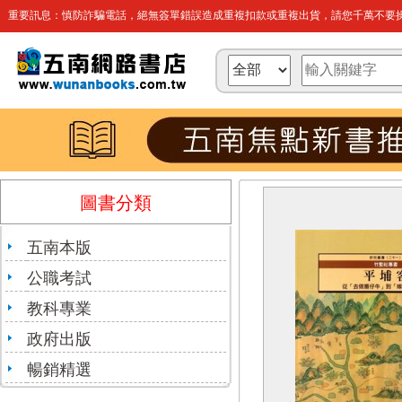
重要訊息：慎防詐騙電話，絕無簽單錯誤造成重複扣款或重複出貨，請您千萬不要操
圖書分類
五南本版
公職考試
教科專業
政府出版
暢銷精選