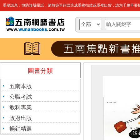
重要訊息：慎防詐騙電話，絕無簽單錯誤造成重複扣款或重複出貨，請您千萬不要操
圖書分類
五南本版
公職考試
教科專業
政府出版
暢銷精選