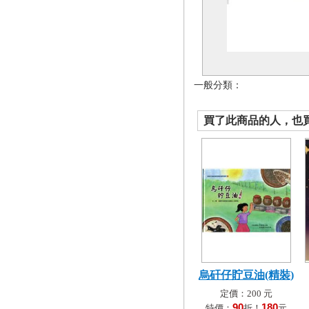
一般分類：
買了此商品的人，也買了.
烏矸仔貯豆油(精裝)
定價：200 元
90
180
特價：
折！
元