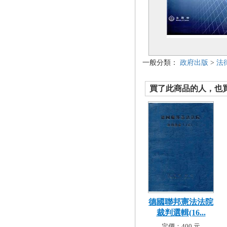
一般分類：
政府出版
>
法
買了此商品的人，也買了.
德國聯邦憲法法院
裁判選輯(16...
定價：400 元