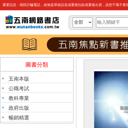
重要訊息：慎防詐騙電話，絕無簽單錯誤造成重複扣款或重複出貨，請您千萬不要操
圖書分類
五南本版
公職考試
教科專業
政府出版
暢銷精選