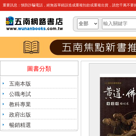
重要訊息：慎防詐騙電話，絕無簽單錯誤造成重複扣款或重複出貨，請您千萬不要操
圖書分類
五南本版
公職考試
教科專業
政府出版
暢銷精選