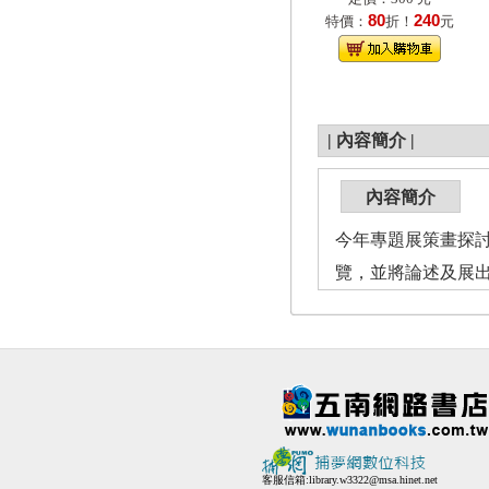
80
240
特價：
折！
元
|
內容簡介
|
內容簡介
今年專題展策畫探
覽，並將論述及展
客服信箱:
library.w3322@msa.hinet.net