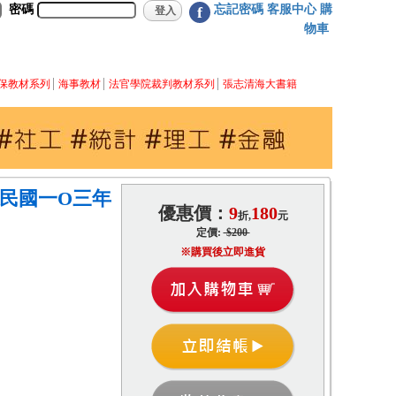
密碼
忘記密碼
客服中心
購
f
物車
保教材系列
海事教材
法官學院裁判教材系列
張志清海大書籍
華民國一O三年
優惠價：
9
180
折,
元
定價:
$200
※購買後立即進貨