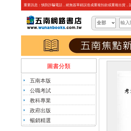
重要訊息：慎防詐騙電話，絕無簽單錯誤造成重複扣款或重複出貨，請
圖書分類
五南本版
公職考試
教科專業
政府出版
暢銷精選