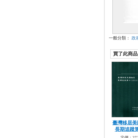
一般分類：
政
買了此商品的
臺灣移居美
長期追蹤第十
定價：272