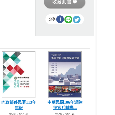
f
分享
內政部移民署113年
中華民國106年退除
年報
役官兵輔導...
定價：500 元
定價：250 元