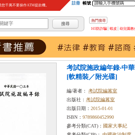
註冊
帳號
您千萬不要操作ATM提款機。
熱門搜尋
165防詐騙
蝦皮
幼兒園教
考試院施政編年錄‧中
[軟精裝／附光碟]
編/著者：
考試院編篹室
出版社：
考試院編篹室
出版日期：
2015-01-01
ISBN：
9789860452990
參考分類(CAT)：
國家大事紀
參考分類(CIP)：
中國政治制度