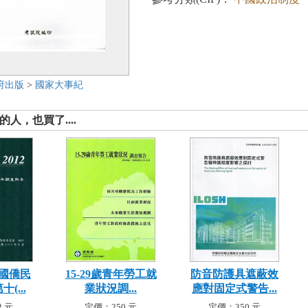
府出版
>
國家大事紀
人，也買了....
國僑民
15-29歲青年勞工就
防音防護具遮蔽效
(...
業狀況調...
應對固定式警告...
 元
定價：250 元
定價：350 元