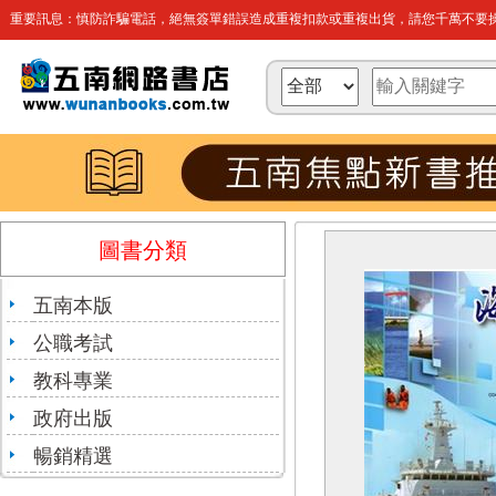
重要訊息：慎防詐騙電話，絕無簽單錯誤造成重複扣款或重複出貨，請您千萬不要操
圖書分類
五南本版
公職考試
教科專業
政府出版
暢銷精選