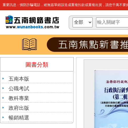
重要訊息：慎防詐騙電話，絕無簽單錯誤造成重複扣款或重複出貨，請您千萬不要操
圖書分類
五南本版
公職考試
教科專業
政府出版
暢銷精選