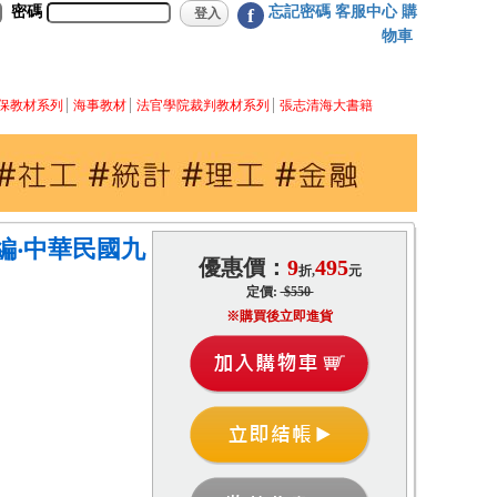
密碼
忘記密碼
客服中心
購
f
物車
保教材系列
海事教材
法官學院裁判教材系列
張志清海大書籍
編‧中華民國九
優惠價：
9
495
折,
元
定價:
$550
※購買後立即進貨