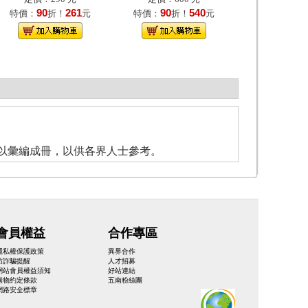
90
261
90
540
特價：
折！
元
特價：
折！
元
以彙編成冊，以供各界人士參考。
會員權益
合作專區
隱私權保護政策
異界合作
防詐騙提醒
人才招募
網站會員權益須知
好站連結
購物約定條款
五南粉絲團
網路安全標章