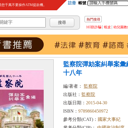
註冊
帳號
您千萬不要操作ATM提款機。
熱門搜尋
165防詐騙
蝦皮
幼兒園教
監察院彈劾案糾舉案彙
十八年
編/著者：
監察院
出版社：
監察院
出版日期：
2015-04-30
ISBN：
9789860450972
參考分類(CAT)：
國家大事紀
參考分類(CIP)：
中國政治制度