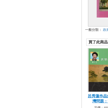
一般分類：
政
買了此商品的
呂秀蓮作品集
灣問題：世
定價：400