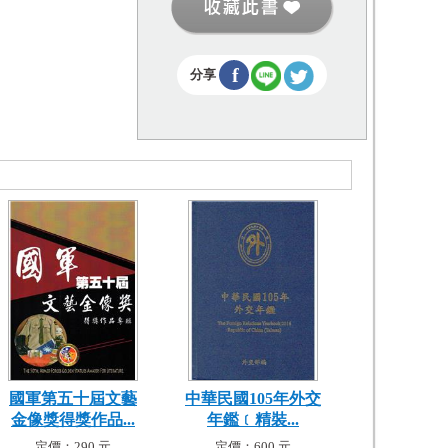
f
分享
國軍第五十屆文藝
中華民國105年外交
金像獎得獎作品...
年鑑﹝精裝...
定價：290 元
定價：600 元