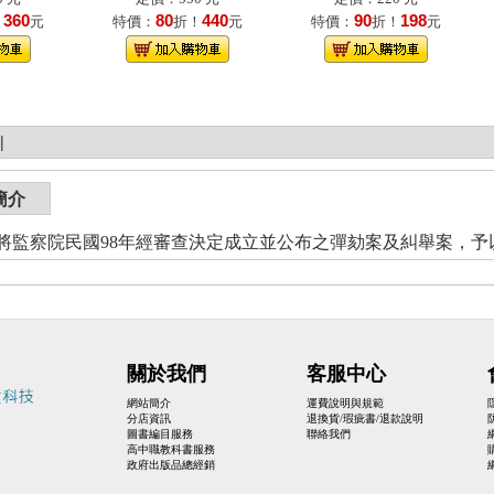
360
80
440
90
198
！
元
特價：
折！
元
特價：
折！
元
|
簡介
將監察院民國98年經審查決定成立並公布之彈劾案及糾舉案，予
關於我們
客服中心
網站簡介
運費說明與規範
分店資訊
退換貨/瑕疵書/退款說明
圖書編目服務
聯絡我們
高中職教科書服務
政府出版品總經銷