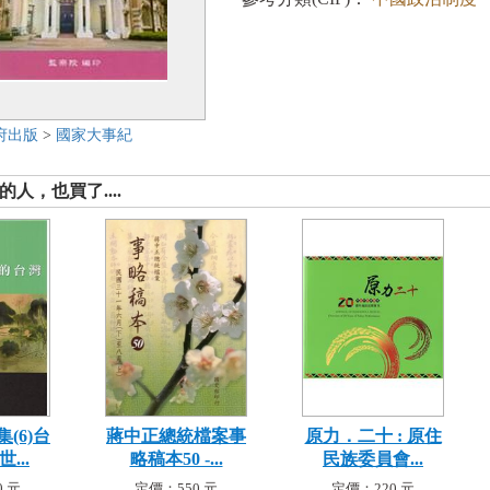
府出版
>
國家大事紀
人，也買了....
(6)台
蔣中正總統檔案事
原力．二十 : 原住
...
略稿本50 -...
民族委員會...
 元
定價：550 元
定價：220 元