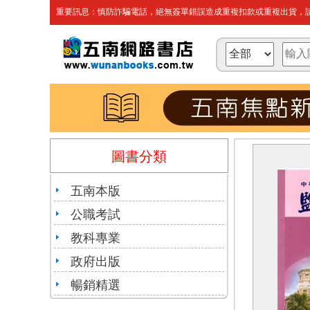
重要訊息：慎防詐騙電話，絕無簽單錯誤造成重複扣款或重複出貨，請
圖書分類
五南本版
公職考試
教科專業
政府出版
暢銷精選