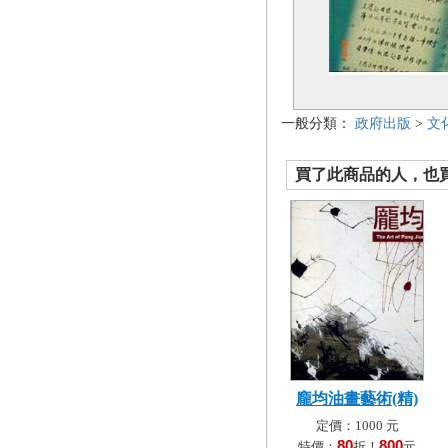
一般分類：
政府出版
>
文
買了此商品的人，也買了.
龐均油畫藝術(精)
定價：1000 元
80
800
特價：
折！
元