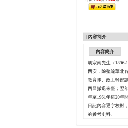
|
內容簡介
|
內容簡介
胡宗南先生（189
西安，除整編華北
教育隊、政工幹部訓
西昌撤退來臺；翌年
年至1961年這2
日記內容逐字校對
的參考史料。