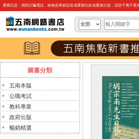
重要訊息：慎防詐騙電話，絕無簽單錯誤造成重複扣款或重複出貨，請您千萬不要操
圖書分類
五南本版
公職考試
教科專業
政府出版
暢銷精選