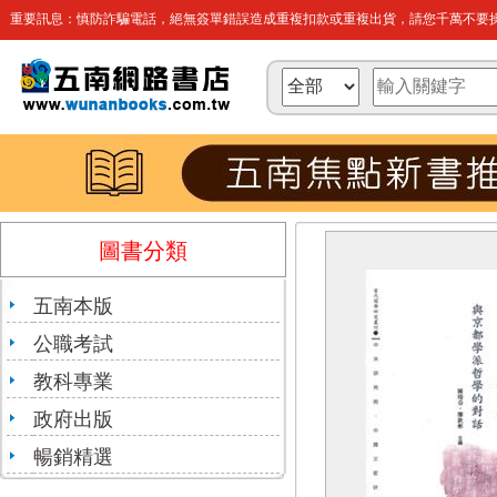
重要訊息：慎防詐騙電話，絕無簽單錯誤造成重複扣款或重複出貨，請您千萬不要操
圖書分類
五南本版
公職考試
教科專業
政府出版
暢銷精選