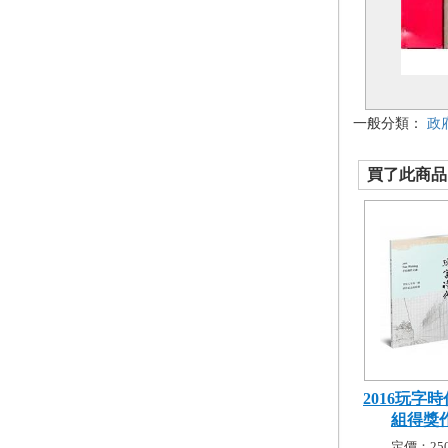
一般分類：
政
買了此商品的
2016玩字時
組得獎作.
定價：250