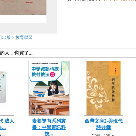
府出版
>
教育學習
人，也買了....
代 成人
素養導向系列叢
西灣文庫2-與現代
..
書：中學資訊科
詩共舞
技...
 元
定價：150 元