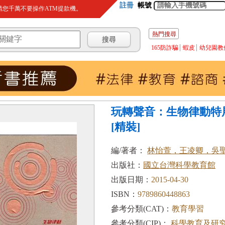
註冊
帳號
您千萬不要操作ATM提款機。
熱門搜尋
165防詐騙
蝦皮
幼兒園教
玩轉聲音：生物律動特
[精裝]
編/著者：
林怡萱，王凌卿，吳
出版社：
國立台灣科學教育館
出版日期：
2015-04-30
ISBN：
9789860448863
參考分類(CAT)：
教育學習
參考分類(CIP)：
科學教育及研