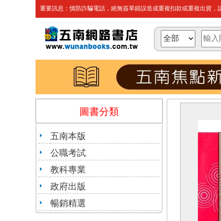
重要訊息：慎防詐騙電話，絕無簽單錯誤造成重複扣款或重複出貨，請
圖書分類
五南本版
公職考試
教科專業
政府出版
暢銷精選