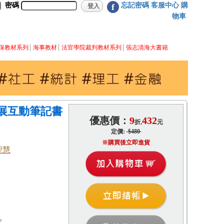
密碼
忘記密碼
客服中心
購
f
物車
保教材系列
海事教材
法官學院裁判教材系列
張志清海大書籍
展互動筆記書
優惠價：
9
432
折,
元
定價:
$480
※購買後立即進貨
聖慧
究