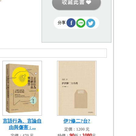
f
分享
言語行為、言論自
伊?修二?台?
由與傷害 : ...
定價：1200 元
90
1080
定價：470 元
特價：
折！
元