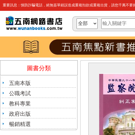
重要訊息：慎防詐騙電話，絕無簽單錯誤造成重複扣款或重複出貨，請您千萬不要操
圖書分類
五南本版
公職考試
教科專業
政府出版
暢銷精選