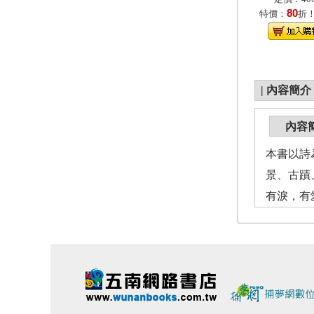
80
特價：
折
|
內容簡介
內容
本書以詩
景、古蹟
有淚，有