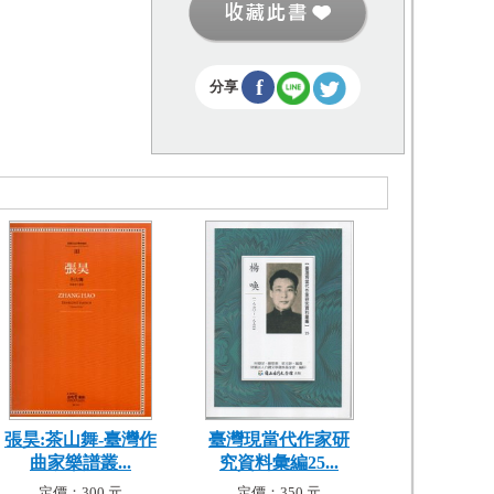
f
分享
張昊:茶山舞-臺灣作
臺灣現當代作家研
曲家樂譜叢...
究資料彙編25...
定價：300 元
定價：350 元