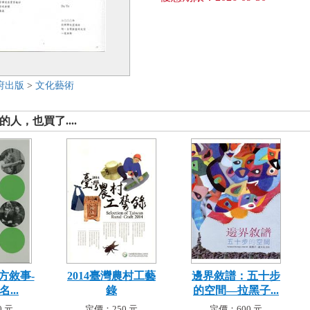
府出版
>
文化藝術
人，也買了....
方敘事-
2014臺灣農村工藝
邊界敘譜：五十步
...
錄
的空間—拉黑子...
 元
定價：250 元
定價：600 元