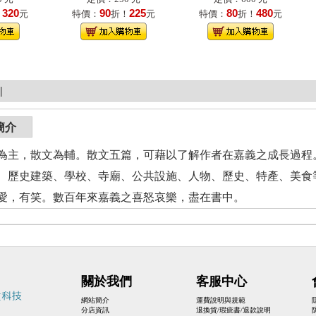
320
90
225
80
480
！
元
特價：
折！
元
特價：
折！
元
|
簡介
為主，散文為輔。散文五篇，可藉以了解作者在嘉義之成長過程
、歷史建築、學校、寺廟、公共設施、人物、歷史、特產、美食
愛，有笑。數百年來嘉義之喜怒哀樂，盡在書中。
關於我們
客服中心
網站簡介
運費說明與規範
分店資訊
退換貨/瑕疵書/退款說明