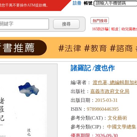
註冊
帳號
您千萬不要操作ATM提款機。
熱門搜尋
165防詐騙
蝦皮
幼兒園教
諸羅記 /渡也作
編/著者：
渡也著, 總編輯顏加
出版社：
嘉義市政府文化局
出版日期：
2015-03-31
ISBN：
9789860446395
參考分類(CAT)：
文化藝術
參考分類(CIP)：
中國文學總集
優惠期限：2026-09-30