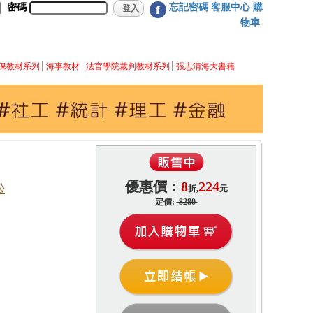
密碼
忘記密碼
客服中心
購
f
物車
保教材系列
海事教材
法官學院裁判教材系列
張志清海大書籍
優惠價：
8
224
松
折,
元
定價:
$280