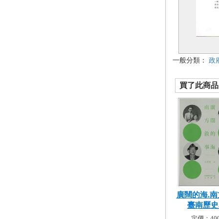
一般分類：
政
買了此商品的
廣闊的海.南
臺南歷史名
定價：400