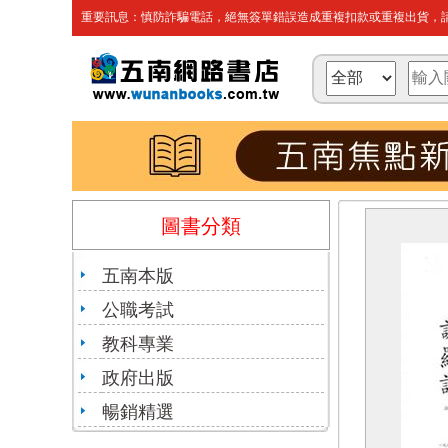
重要訊息：慎防詐騙電話，絕無簽單錯誤造成重複扣款或重複出貨，請
圖書分類
五南本版
公職考試
教科專業
政府出版
暢銷精選