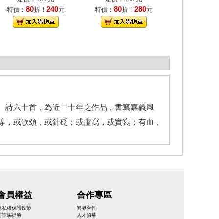
80
240
80
280
特價：
折！
元
特價：
折！
元
。詩六十首，為近二十年之作品，書寫嘉義風
等，或歌頌，或針砭；或虛寫，或實寫；有血，
會員權益
合作專區
隱私權保護政策
異界合作
防詐騙提醒
人才招募