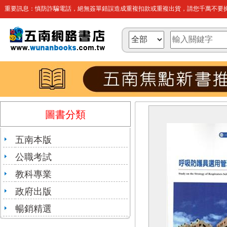
重要訊息：慎防詐騙電話，絕無簽單錯誤造成重複扣款或重複出貨，請您千萬不要操
圖書分類
五南本版
公職考試
教科專業
政府出版
暢銷精選