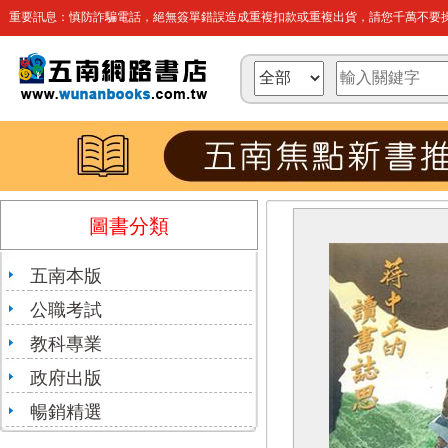
重要訊息：慎防詐騙電話，絕無簽單錯誤造成重複扣款或重複出貨，請您千萬不要操
圖書分類
五南本版
公職考試
教科專業
政府出版
暢銷精選