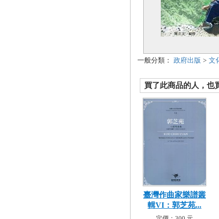
一般分類：
政府出版
>
文
買了此商品的人，也買了.
臺灣作曲家樂譜叢
輯VI：郭芝苑...
定價：300 元