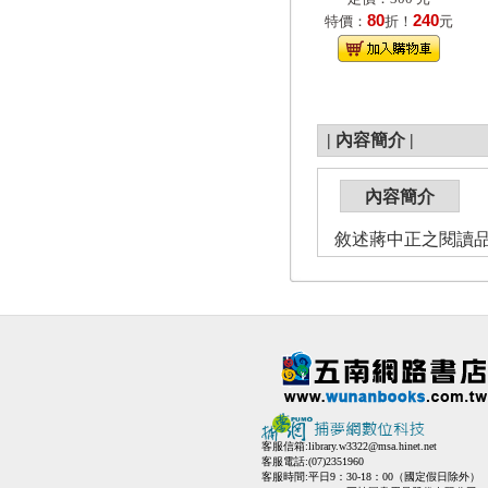
80
240
特價：
折！
元
|
內容簡介
|
內容簡介
敘述蔣中正之閱讀
客服信箱:
library.w3322@msa.hinet.net
客服電話:(07)2351960
客服時間:平日9：30-18：00（國定假日除外）