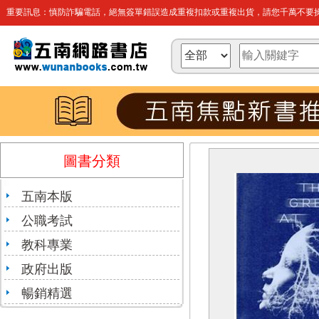
重要訊息：慎防詐騙電話，絕無簽單錯誤造成重複扣款或重複出貨，請您千萬不要操
圖書分類
五南本版
公職考試
教科專業
政府出版
暢銷精選