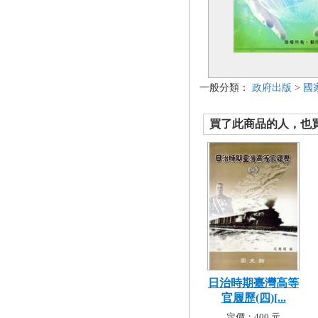
一般分類：
政府出版
>
國
買了此商品的人，也買了.
日治時期臺灣高等
官履歷(四)[...
定價：400 元