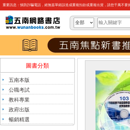
重要訊息：慎防詐騙電話，絕無簽單錯誤造成重複扣款或重複出貨，請您千萬不要操
圖書分類
五南本版
公職考試
教科專業
政府出版
暢銷精選