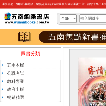
重要訊息：慎防詐騙電話，絕無簽單錯誤造成重複扣款或重複出貨，請您千萬不要操
圖書分類
五南本版
公職考試
教科專業
政府出版
暢銷精選