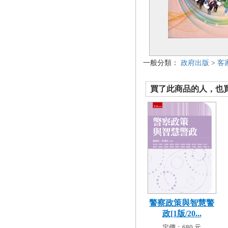
一般分類：
政府出版
>
客
買了此商品的人，也買了.
警察政策與智慧警
政[1版/20...
定價：680 元