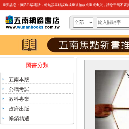
重要訊息：慎防詐騙電話，絕無簽單錯誤造成重複扣款或重複出貨，請您千萬不要操
圖書分類
五南本版
公職考試
教科專業
政府出版
暢銷精選