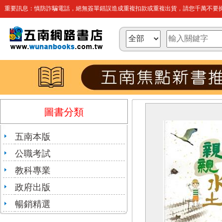
重要訊息：慎防詐騙電話，絕無簽單錯誤造成重複扣款或重複出貨，請您千萬不要操
圖書分類
五南本版
公職考試
教科專業
政府出版
暢銷精選