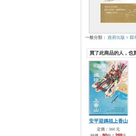
一般分類：
政府出版
>
縣
買了此商品的人，也買了.
安平迎媽祖上香山
定價：360 元
80
288
特價：
折！
元