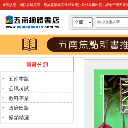
重要訊息：慎防詐騙電話，絕無簽單錯誤造成重複扣款或重複出貨，請您千萬不要操
圖書分類
五南本版
公職考試
教科專業
政府出版
暢銷精選