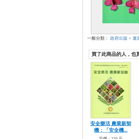
一般分類：
政府出版
>
遨
買了此商品的人，也買了.
安全樂活 農業新契
機：「安全機...
定價：220 元