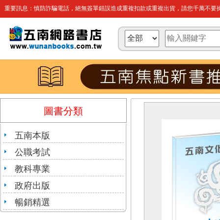
重要訊息：慎防詐騙電話，絕無簽單錯誤造成重複扣款或重複出貨，請您千萬不要操
圖書分類
五南本版
公職考試
教科專業
政府出版
暢銷精選