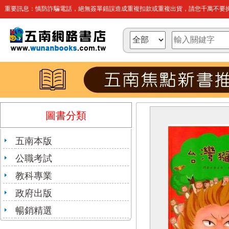
重要訊息：慎防詐騙電話，絕無簽單錯誤造成重複扣款或重複出貨，請您千萬不要操
圖書分類
五南本版
公職考試
教科專業
政府出版
暢銷精選