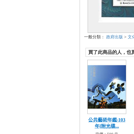
一般分類：
政府出版
>
文
買了此商品的人，也買了.
公共藝術年鑑‧103
年[附光碟...