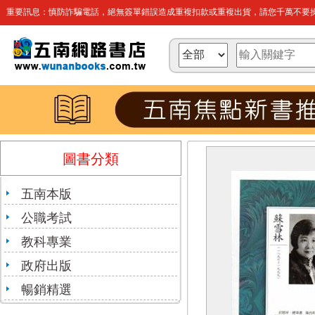
重要訊息：慎防詐騙電話，絕無簽單錯誤造成重複扣款或重複出貨，請您千萬不要操
圖書分類
五南本版
公職考試
教科專業
政府出版
暢銷精選