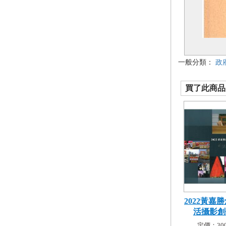
一般分類：
政
買了此商品的
2022黃嘉
活攝影創作
定價：300