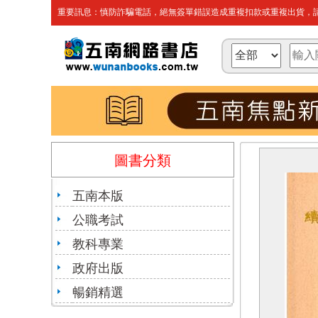
重要訊息：慎防詐騙電話，絕無簽單錯誤造成重複扣款或重複出貨，請
圖書分類
五南本版
公職考試
教科專業
政府出版
暢銷精選