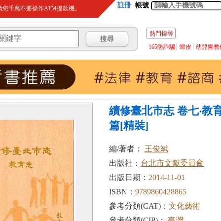
註冊
帳號
您千萬不要操作ATM提款機。
熱門搜尋
165防詐騙
蝦皮
幼兒園教
續修臺北市志 卷七‧教
篇[精裝]
編/著者：
王俊斌
出版社：
台北市文獻委員會
出版日期：
2014-11-01
ISBN：
9789860428865
參考分類(CAT)：
文化藝術
參考分類(CIP)：
臺灣