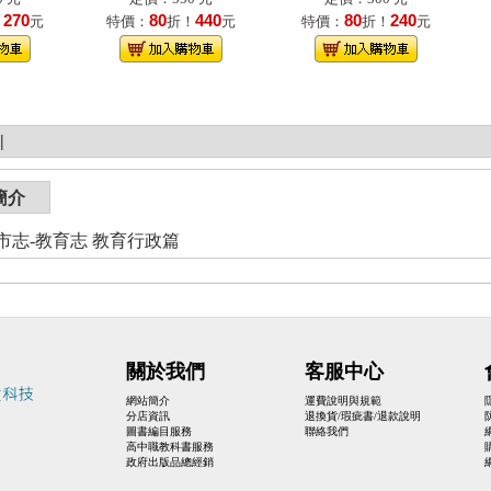
270
80
440
80
240
！
元
特價：
折！
元
特價：
折！
元
|
簡介
市志-教育志 教育行政篇
關於我們
客服中心
網站簡介
運費說明與規範
分店資訊
退換貨/瑕疵書/退款說明
圖書編目服務
聯絡我們
高中職教科書服務
政府出版品總經銷