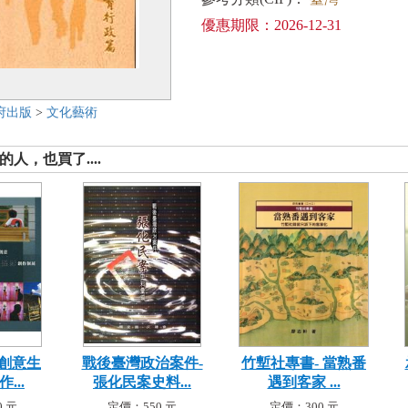
優惠期限：2026-12-31
府出版
>
文化藝術
人，也買了....
勝創意生
戰後臺灣政治案件-
竹塹社專書- 當熟番
...
張化民案史料...
遇到客家 ...
 元
定價：550 元
定價：300 元