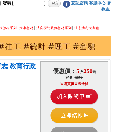
密碼
忘記密碼
客服中心
購
f
物車
保教材系列
海事教材
法官學院裁判教材系列
張志清海大書籍
育志 教育行政
優惠價：
5
250
折,
元
定價:
$500
※購買後立即進貨