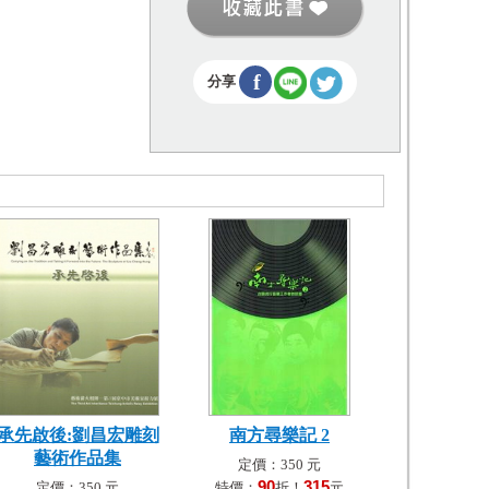
f
分享
承先啟後:劉昌宏雕刻
南方尋樂記 2
藝術作品集
定價：350 元
90
315
定價：350 元
特價：
折！
元