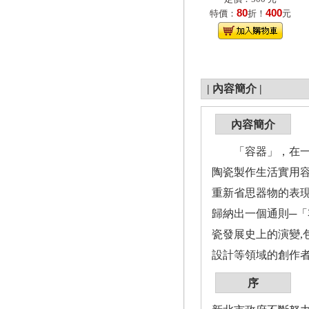
80
400
特價：
折！
元
|
內容簡介
|
內容簡介
「容器」，在一般
陶瓷製作生活實用
重新省思器物的表
歸納出一個通則─
瓷發展史上的演變,
設計等領域的創作者
序