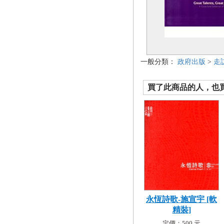
一般分類：
政府出版
>
走
買了此商品的人，也買了.
永恆詩歌-施宣宇 [軟
精裝]
定價：500 元