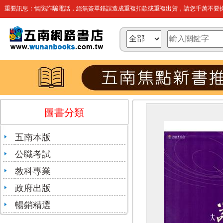
重要訊息：慎防詐騙電話，絕無簽單錯誤造成重複扣款或重複出貨，請您千萬不要操
圖書分類
五南本版
公職考試
教科專業
政府出版
暢銷精選