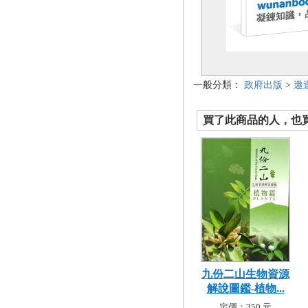
一般分類：
政府出版
>
遨
買了此商品的人，也買了.
九份二山生物資源
解說圖鑑-植物...
定價：350 元