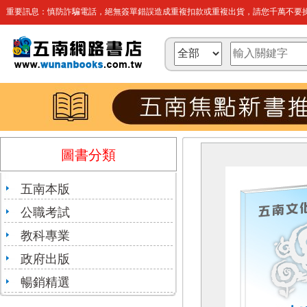
重要訊息：慎防詐騙電話，絕無簽單錯誤造成重複扣款或重複出貨，請您千萬不要操
圖書分類
五南本版
公職考試
教科專業
政府出版
暢銷精選