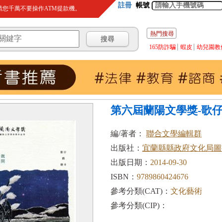
註冊
帳號
您千萬不要操作ATM提款機。
熱門搜尋
165防詐騙
蝦皮
幼兒園教
第六屆蘭陽文學獎-歌
編/著者：
聯合文學編輯群
出版社：
宜蘭縣縣政府文化局圖
出版日期：
2014-09-30
ISBN：
9789860424676
參考分類(CAT)：
文化藝術
參考分類(CIP)：