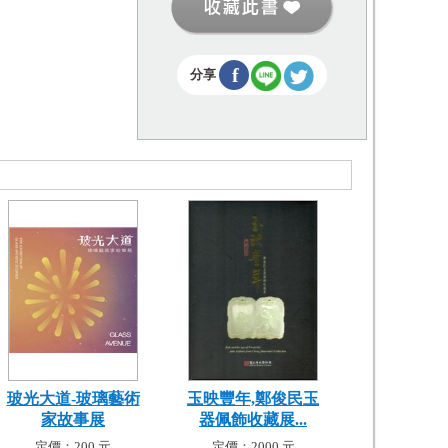
f
分享
玻光大道-玻璃藝術
玉映豐年,鄭俊民玉
家故事展
器佩飾收藏展...
定價：200 元
定價：2000 元