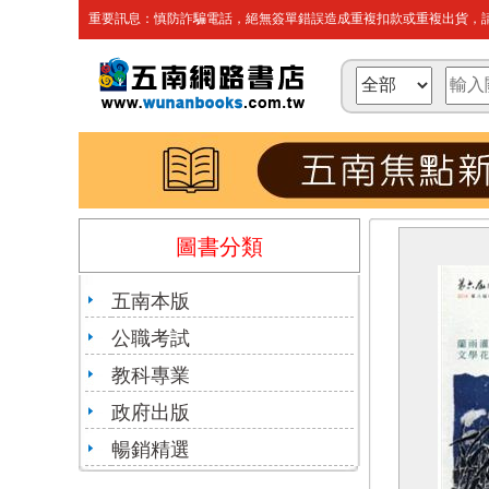
重要訊息：慎防詐騙電話，絕無簽單錯誤造成重複扣款或重複出貨，請
圖書分類
五南本版
公職考試
教科專業
政府出版
暢銷精選