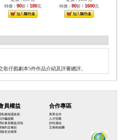
90
180
80
1600
特價：
折！
元
特價：
折！
元
之歌仔戲劇本5件作品介紹及評審總評。
會員權益
合作專區
隱私權保護政策
異界合作
防詐騙提醒
人才招募
網站會員權益須知
好站連結
購物約定條款
五南粉絲團
網路安全標章