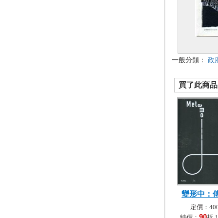
一般分類：
政
買了此商品的
變形中：
定價：400
90
特價：
折