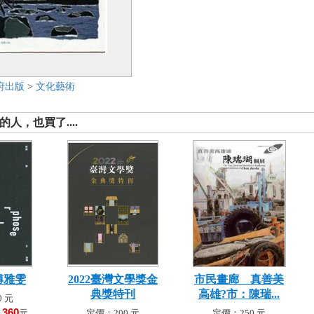
府出版
>
文化藝術
人，也買了....
傅雅雯
2022臺灣文學獎金
市民畫廊 真善美
典獎特刊
高雄?市：陳瑞...
 元
360
！
元
定價：200 元
定價：250 元