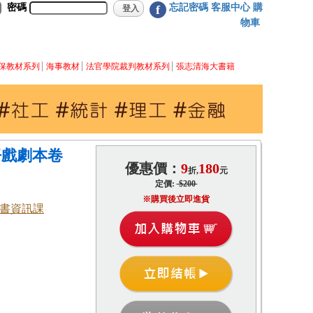
密碼
忘記密碼
客服中心
購
f
物車
保教材系列
海事教材
法官學院裁判教材系列
張志清海大書籍
仔戲劇本卷
優惠價：
9
180
折,
元
定價:
$200
※購買後立即進貨
書資訊課