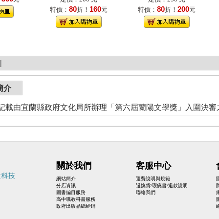
80
160
80
200
特價：
折！
元
特價：
折！
元
|
簡介
記載由宜蘭縣政府文化局所辦理「第六屆蘭陽文學獎」入圍決審
關於我們
客服中心
網站簡介
運費說明與規範
分店資訊
退換貨/瑕疵書/退款說明
圖書編目服務
聯絡我們
高中職教科書服務
政府出版品總經銷